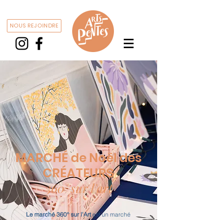
NOUS REJOINDRE
MARCHÉ de Noël des
CRÉATEUR
S
360° sur l'art
Le
marché 360° sur l'Art
est un marché