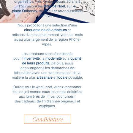
organisé par Arts Pentes depuis 20 ans à
l'occasion des
fêtes de Noël
, sur la
place
Sathonay
,
dans le 1er arrondissement
de Lyon.
Nous proposons une sélection d'une
cinquantaine de créateurs
et
artisans d'art majoritairement lyonnais, mais
aussi plus largement de la région Rhône-
Alpes.
Les créateurs sont sélectionnés
pour
l'inventivité
, la
modernité
et la
qualité
de leurs produits
. De plus, nous
encourageons les démarches de
fabrication avec une transformation de la
matière la plus
artisanale
et
locale
possible.
Durant tout le week-end, venez rencontrer
tout ce joli monde sous les tentes éclairées
aux lumières de l'hiver
pour choisir
des
cadeaux de fin d'année originaux et
atypiques.
Candidature