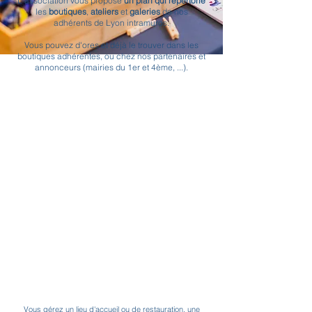
L'association vous propose
un plan qui répertorie
les
boutiques
,
ateliers
et
galeries
de nos
adhérents de Lyon intramuros.
Vous pouvez d'ores et déjà le trouver dans les
boutiques adhérentes, ou chez nos partenaires et
annonceurs
(mairies du 1er et 4ème, ...).
Vous gérez un lieu d'accueil ou de restauration, une