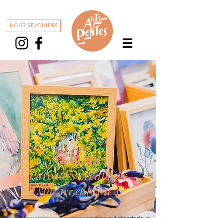
NOUS REJOINDRE
LE PLAN
Parcours créateurs
1
Lyon
Lyon
4
et
er
e