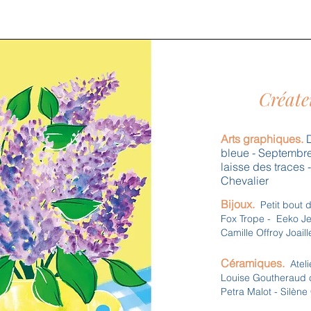
Créate
Arts graphiques.
D
bleue - Septembre 
laisse des traces 
Chevalier
Bijoux.
Petit bout 
Fox Trope - Eeko Jew
Camille Offroy Joaill
Céramiques.
Ateli
Louise Goutheraud cé
Petra Malot - Silène