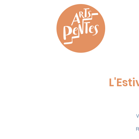
L'Est
V
R