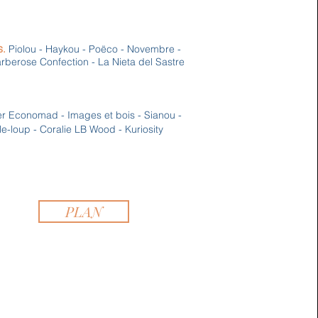
s
.
Piolou - Haykou -
Poëco
-
Novembre -
arberose Confection -
La Nieta del Sastre
ier Economad - Images et bois - Sianou -
le-loup - Coralie LB Wood - Kuriosity
PLAN