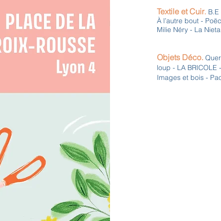
Textile et Cuir
.
B.E 
À l’autre bout -
Poë
Milie Néry -
La Nieta
Objets Déco.
Querc
loup - LA BRICOLE -
Images et bois - Pao