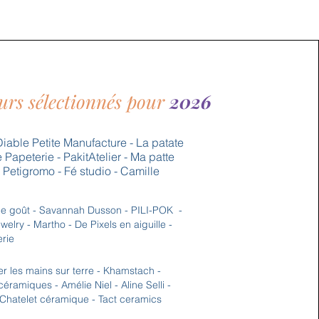
urs sélectionnés pour
2026
iable Petite Manufacture - La patate
Papeterie - PakitAtelier - Ma patte
- Petigromo - Fé studio - Camille
de goût - Savannah Dusson - PILI-POK -
elry - Martho - De Pixels en aiguille -
erie
er les mains sur terre - Khamstach -
ramiques - Amélie Niel - Aline Selli -
 Chatelet céramique - Tact ceramics