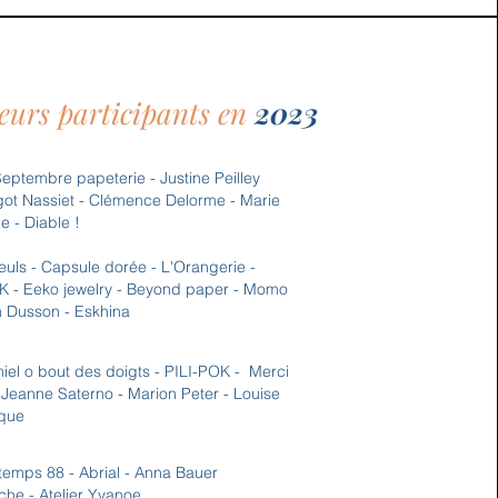
eurs participants en
2023
eptembre papeterie - Justine Peilley
ot Nassiet - Clémence Delorme - Marie
le - Diable !
lleuls - Capsule dorée - L'Orangerie -
OK - Eeko jewelry -
Beyond paper -
Momo
 Dusson - Eskhina
el o bout des doigts - PILI-POK - Merci
 Jeanne Saterno - Marion Peter - Louise
que
temps 88 - Abrial - Anna Bauer
he - Atelier Yvanoe