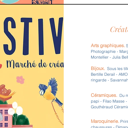
Créat
Arts graphiques.
S
Photographie - Marg
Montellier - Julia Bel
Bijoux.
Sous les ti
Bertille Derail - AM
ringarde -
Savannah
Céramiques.
Du mi
papi - Filao Masse -
Gouthéraud Cérami
Maroquinerie.
Prin
chaussures - Dimanc