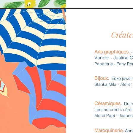
Créate
Arts graphiques.
-
Vandel - Justine C
Papeterie - Fany Per
Bijoux.
Eeko jewelr
Stanka Mila - Atelier
Céramiques.
Du mie
Les mercredis céramiq
Merci Papi - Jeann
Maroquinerie.
Anna