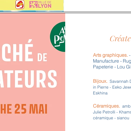
Créate
Arts graphiques.
-
Manufacture - Rug
Papeterie - Lou Gi
Bijoux.
Savannah Du
in Pierre - Eeko Jewel
Eskhina
Céramiques.
amb. 
Julie Petrolli - Kham
céramique - sianou