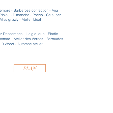
embre - Barberose confection - Ana
Piolou - Dimanche -
Poëco
-
Ce.super
/Miss grizzly
- Atelier Idéal
er Descombes - L'aigle-loup - Elodie
onomad - Atelier des Vernes - Bermudes
e LB Wood - Automne atelier
PLAN