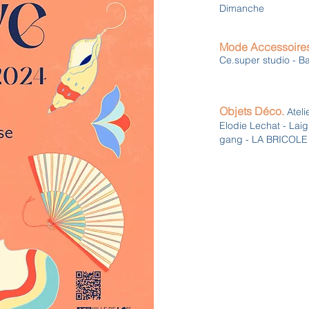
Dimanche
Mode Accessoire
Ce.super studio - B
Objets Déco.
Atel
Elodie Lechat - Laig
gang - LA BRICOLE