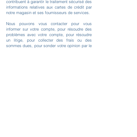
contribuent à garantir le traitement sécurisé des
informations relatives aux cartes de crédit par
notre magasin et ses fournisseurs de services.
Nous pouvons vous contacter pour vous
informer sur votre compte, pour résoudre des
problèmes avec votre compte, pour résoudre
un litige, pour collecter des frais ou des
sommes dues, pour sonder votre opinion par le
biais d'enquêtes ou de questionnaires, pour
envoyer des mises à jour sur notre société, ou
si nécessaire pour vous contacter afin de faire
respecter notre contrat d'utilisation, les lois
nationales applicables, et tout accord que nous
pourrions avoir avec vous. À ces fins, nous
pouvons vous contacter par courrier
électronique, téléphone, messages textuels et
courrier postal.
Menu
Où nous trouver ?
Nous suivre