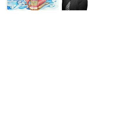
Menu
Où nous trouver ?
Nous suivre
Accueil
Association Arts Pentes
Instagram
Artisans-créateurs
12, rue Bodin
Facebook
Évènements
69001 LYON
Youtube
Le plan
artspentes@gmail.com
À propos
Contact
Notre newsletter
VISITEURS recevez toutes les infos sur nos
évènements par email
CREATEURS suivez-nous sur les réseaux
sociaux
E-mail